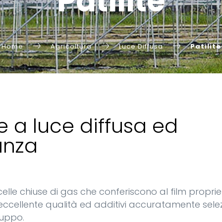
Patilite
Home
Agricoltura
Luce Diffusa
Patilite
e a luce diffusa ed
anza
elle chiuse di gas che conferiscono al film propriet
eccellente qualità ed additivi accuratamente selez
luppo.