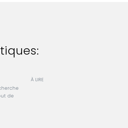
tiques:
À LIRE
echerche
but de