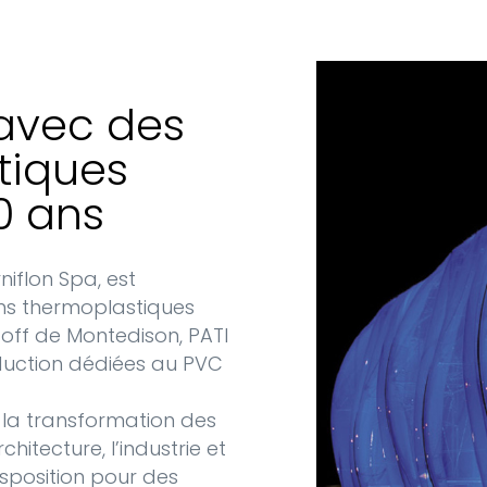
 avec des
tiques
0 ans
iflon Spa, est
lms thermoplastiques
-off de Montedison, PATI
duction dédiées au PVC
s la transformation des
itecture, l’industrie et
disposition pour des